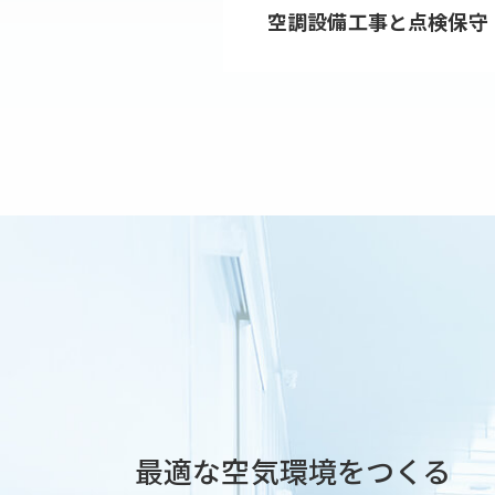
空調設備工事と
点検保守
20
20
20
20
20
20
20
20
最適な空気環境をつくる