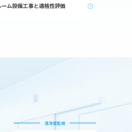
ルーム
設備工事と適格性評価
への協賛
しました
・参加
術集会
清浄度監視