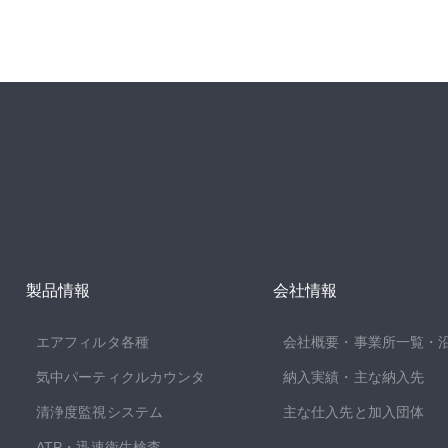
製品情報
会社情報
エアフィルタ各種
会社概要・事業所一覧・
気中パーティクルカウンタ
納入実績・主な納入先
清浄度監視システム
主な仕入先と加入団体
ATP・迅速衛生検査