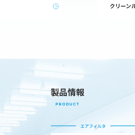
クリーン
23年11月09日
『ヒルトン東京ベイ・クリスマス・トレイン』
23年09月11日
2025年4月入社向けオープンカンパニーを開始
23年09月04日
FIWFA World Nations Cup 2023 参加報告
23年08月21日
ウォーキングフットボール日本チームへの協賛
23年04月07日
沼津営業所 開設のお知らせ
製品情報
23年04月04日
2023年 入社式
PRODUCT
23年02月07日
大森技術センター移転のお知らせ
22年11月21日
出展情報 日本バイオセーフティ学会総会・学
エアフィルタ