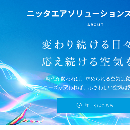
20
ニッタエアソリューション
20
ABOUT
20
20
20
時代が変われば、求められる空気は
20
ニーズが変われば、ふさわしい空気は
20
詳しくはこちら
20
20