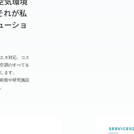
空気環境
それが私
24年10月01日
沼津営業所 移転のお知らせ
ューショ
24年08月28日
ダイキン東日本ＥＩ技能協会へ加入しました
24年07月23日
合併に関するお知らせ
エネ対応、コス
24年06月11日
静岡県フロン回収事業協会より表彰いただきま
空調のすべてを
します。
24年04月22日
外務省NGO連携無償資金協力事業への寄付
術館や研究施設
。
24年04月02日
2024年 入社式
24年03月07日
日本バイリーン株式会社様より業績優秀賞をい
23年12月04日
12/9（土曜日） 就職博に参加します
SERVICE0