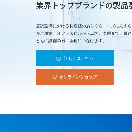
業界トップブランドの製品
20
20
空調設備におけるお客様のあらゆるニーズに応えら
をご用意。オフィスビルから工場、病院まで、最適
20
ともに設備の省エネ化につなげます。
20
詳しくはこちら
20
オンラインショップ
20
20
20