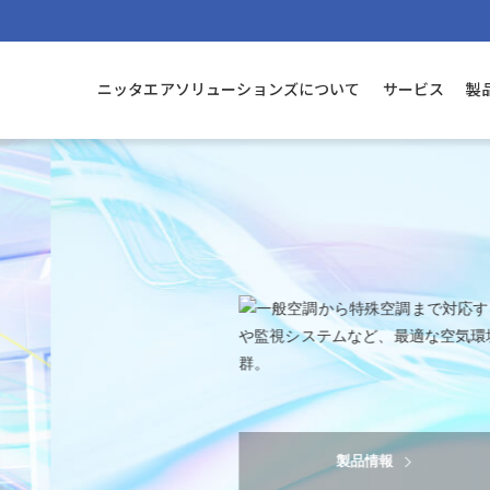
用
キャリア採用
持続可能な社会に向けて
の想い
ィルタ各種
要・事業所一覧・沿革
クリーンルーム設備工事と
気中パーティクルカウンタ
納入実績・主な納入先
適格性評価
ニッタエアソリューションズについて
サービス
製