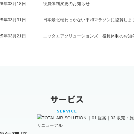
26年03月18日
役員体制変更のお知らせ
25年03月31日
日本最北端わっかない平和マラソンに協賛しま
25年03月21日
ニッタエアソリューションズ 役員体制のお知
25年02月28日
日本バイリーン様より2024年度 業績優秀賞を
25年02月27日
北海道グリーン・ビズ認定証
25年01月29日
北海道士別市長が来社されました
サービス
24年11月12日
新発売 EN規格 H14クラスHEPAフィルタ
SERVICE
24年10月18日
オンラインショップで過酢酸除菌剤を販売
24年10月01日
札幌支店 開設のお知らせ