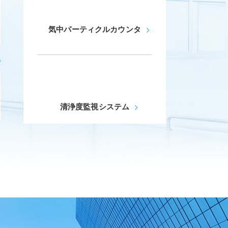
への協賛
気中パーティクルカウンタ
きました
ーナー』発売開始！
清浄度監視システム
会
術集会