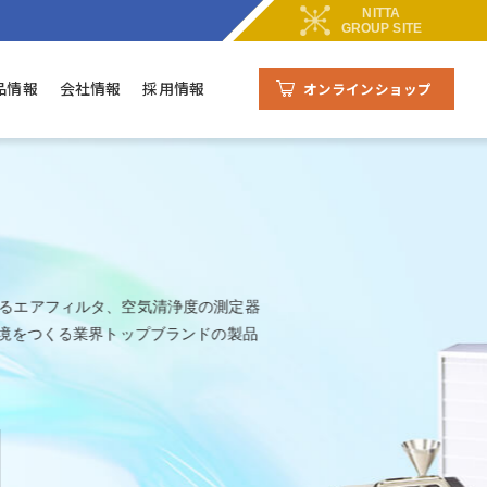
NITTA
GROUP SITE
清浄度監視システム
主な仕入れ先・加入団体
ATP・迅速衛生検査
品情報
会社情報
採用情報
オンラインショップ