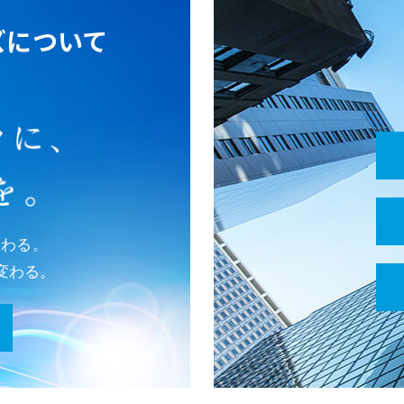
21年11月01日
FOGACT・FOGWORKSの取扱いを開始しまし
ズについて
21年10月25日
出展情報 ビルメンヒューマンフェア＆クリーン
21年06月22日
パーテーション型クリーン機器レンタル開始《N
21年03月01日
22新卒採用のお知らせ
21年01月08日
緊急事態宣言発令に伴う弊社勤務体系について
変わる。
20年12月01日
『ヒルトン東京ベイ・クリスマス・トレイン』
変わる。
20年11月01日
感染症対策品の取り扱いを始めました
20年10月01日
ウェブサイトリニューアルのお知らせ
20年10月01日
社名変更のお知らせ