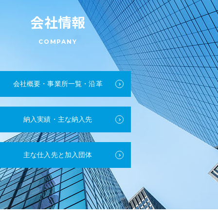
た
会社情報
EXPO
COMPANY
PTFUシリーズ》
会社概要・事業所一覧・沿革
納入実績・主な納入先
への協賛
主な仕入先と加入団体