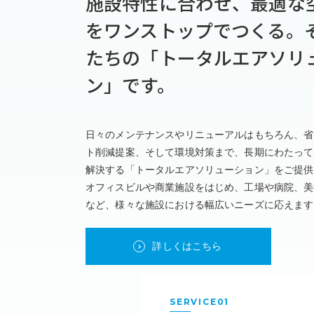
施設特性に合わせ、最適な
をワンストップでつくる。
20
たちの「トータルエアソリ
20
ン」です。
20
日々のメンテナンスやリニューアルはもちろん、省
20
ト削減提案、そして環境対策まで、長期にわたって
解決する「トータルエアソリューション」をご提供
20
オフィスビルや商業施設をはじめ、工場や病院、美
など、様々な施設における幅広いニーズに応えます
20
詳しくはこちら
20
20
SERVICE01