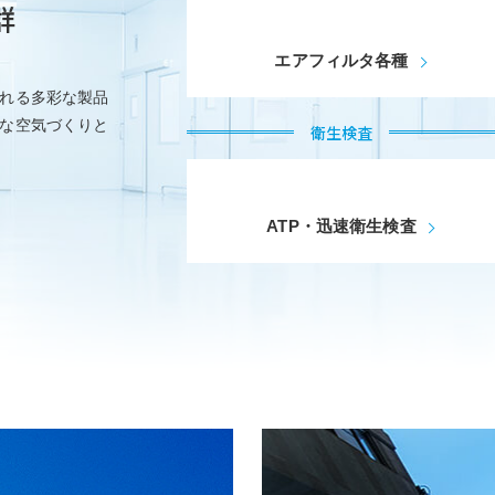
群
22年11月09日
『ヒルトン東京ベイ・クリスマス・トレイン』
エアフィルタ各種
22年09月12日
日本バイオセーフティ学会より感謝状をいただ
れる多彩な製品
な空気づくりと
衛生検査
22年08月10日
ATP検査キットのオンラインショップを開設
22年08月10日
チューブ型ケミカルフィルタ『チューブスクリ
ATP・迅速衛生検査
22年05月27日
第8回・9回HACCP導入へ向けた迅速検査実習
22年04月01日
入社式
22年03月24日
役員就任のお知らせ
21年11月22日
出展情報 日本バイオセーフティ学会総会・学