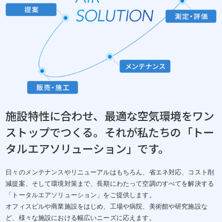
2024年10月18日
オンラインショップで過酢酸除菌剤を販売
2024年10月01日
札幌支店 開設のお知らせ
2024年10月01日
沼津営業所 移転のお知らせ
施設特性に合わせ、最適な空気環境をワン
2024年08月28日
ストップでつくる。それが私たちの「トー
ダイキン東日本ＥＩ技能協会へ加入しました
タルエアソリューション」です。
2024年07月23日
日々のメンテナンスやリニューアルはもちろん、省エネ対応、コスト削
合併に関するお知らせ
減提案、そして環境対策まで、長期にわたって空調のすべてを解決する
「トータルエアソリューション」をご提供します。
2024年06月11日
オフィスビルや商業施設をはじめ、工場や病院、美術館や研究施設な
静岡県フロン回収事業協会より表彰いただきました
ど、様々な施設における幅広いニーズに応えます。