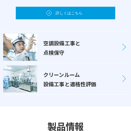
2024年04月22日
詳しくはこちら
外務省NGO連携無償資金協力事業への寄付
2024年04月02日
空調設備工事と
2024年 入社式
点検保守
2024年03月07日
日本バイリーン株式会社様より業績優秀賞をいただきました
クリーンルーム
2023年12月04日
設備工事と適格性評価
12/9（土曜日） 就職博に参加します
2023年11月09日
『ヒルトン東京ベイ・クリスマス・トレイン』への協賛
製品情報
2023年09月11日