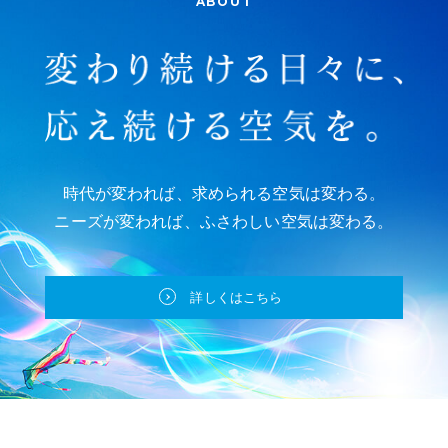
ABOUT
2021年06月22日
パーテーション型クリーン機器レンタル開始《NPTFUシリ
ーズ》
2021年03月01日
22新卒採用のお知らせ
時代が変われば、求められる空気は変わる。
2021年01月08日
緊急事態宣言発令に伴う弊社勤務体系について
ニーズが変われば、ふさわしい空気は変わる。
2020年12月01日
詳しくはこちら
『ヒルトン東京ベイ・クリスマス・トレイン』への協賛
2020年11月01日
感染症対策品の取り扱いを始めました
2020年10月01日