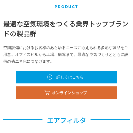
2025年4月入社向けオープンカンパニーを開始しました
PRODUCT
2023年09月04日
最適な空気環境をつくる
業界トップブラン
FIWFA World Nations Cup 2023 参加報告
ドの製品群
2023年08月21日
空調設備におけるお客様のあらゆるニーズに応えられる多彩な製品をご
ウォーキングフットボール日本チームへの協賛・参加
用意。オフィスビルから工場、病院まで、最適な空気づくりとともに設
備の省エネ化につなげます。
2023年04月07日
沼津営業所 開設のお知らせ
詳しくはこちら
2023年04月04日
オンラインショップ
2023年 入社式
2023年02月07日
エアフィルタ
大森技術センター移転のお知らせ